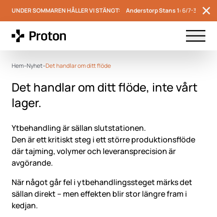
UNDER SOMMAREN HÅLLER VI STÄNGT:
Anderstorp Stans 1:
6/7-31/7
Menu t
Hem
–
Nyhet
–
Det handlar om ditt flöde
Det handlar om ditt flöde, inte vårt
lager.
Ytbehandling är sällan slutstationen.
Den är ett kritiskt steg i ett större produktionsflöde
där tajming, volymer och leveransprecision är
avgörande.
När något går fel i ytbehandlingssteget märks det
sällan direkt – men effekten blir stor längre fram i
kedjan.